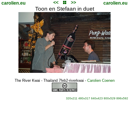
<<
>>
carolien.eu
carolien.eu
Toon en Stefaan in duet
The River Kwai - Thailand 7feb2-riverkwai
-
Carolien Coenen
320x211
480x317
640x423
800x529
896x592