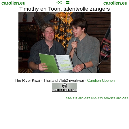
<<
carolien.eu
carolien.eu
Timothy en Toon, talentvolle zangers
The River Kwai - Thailand 7feb2-riverkwai
-
Carolien Coenen
320x211
480x317
640x423
800x529
896x592