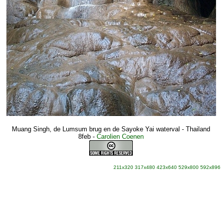
Muang Singh, de Lumsum brug en de Sayoke Yai waterval - Thailand
8feb
-
Carolien Coenen
211x320
317x480
423x640
529x800
592x896