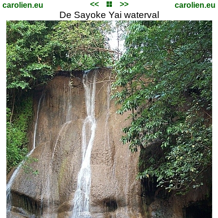
<<
>>
carolien.eu
carolien.eu
De Sayoke Yai waterval