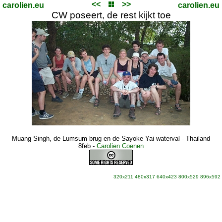
<<
>>
carolien.eu
carolien.eu
CW poseert, de rest kijkt toe
Muang Singh, de Lumsum brug en de Sayoke Yai waterval - Thailand
8feb
-
Carolien Coenen
320x211
480x317
640x423
800x529
896x592