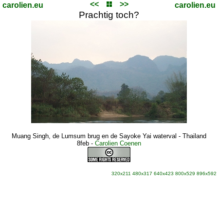
<<
>>
carolien.eu
carolien.eu
Prachtig toch?
Muang Singh, de Lumsum brug en de Sayoke Yai waterval - Thailand
8feb
-
Carolien Coenen
320x211
480x317
640x423
800x529
896x592