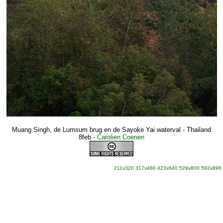
Muang Singh, de Lumsum brug en de Sayoke Yai waterval - Thailand
8feb
-
Carolien Coenen
211x320
317x480
423x640
529x800
592x896