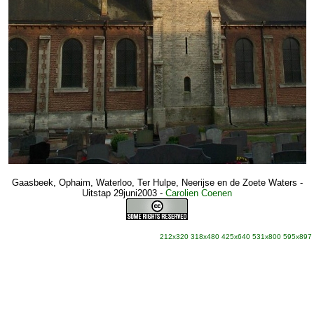
Gaasbeek, Ophaim, Waterloo, Ter Hulpe, Neerijse en de Zoete Waters -
Uitstap 29juni2003
-
Carolien Coenen
212x320
318x480
425x640
531x800
595x897