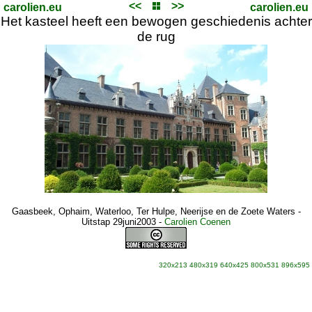
<<
>>
carolien.eu
carolien.eu
Het kasteel heeft een bewogen geschiedenis achter
de rug
Gaasbeek, Ophaim, Waterloo, Ter Hulpe, Neerijse en de Zoete Waters -
Uitstap 29juni2003
-
Carolien Coenen
320x213
480x319
640x425
800x531
896x595