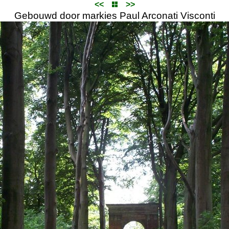
<<
>>
Gebouwd door markies Paul Arconati Visconti