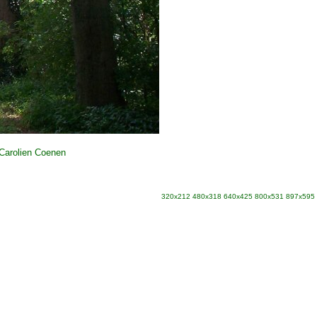
Carolien Coenen
320x212
480x318
640x425
800x531
897x595