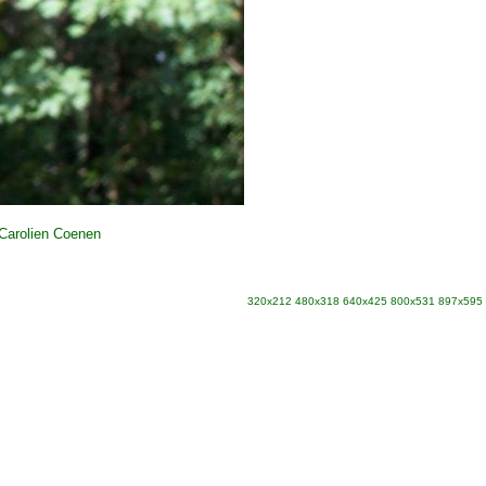
Carolien Coenen
320x212
480x318
640x425
800x531
897x595