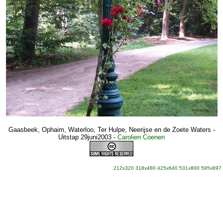
Gaasbeek, Ophaim, Waterloo, Ter Hulpe, Neerijse en de Zoete Waters -
Uitstap 29juni2003
-
Carolien Coenen
212x320
318x480
425x640
531x800
595x897