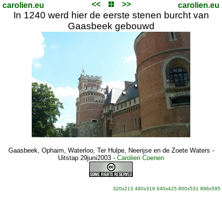
<<
>>
carolien.eu
carolien.eu
In 1240 werd hier de eerste stenen burcht van
Gaasbeek gebouwd
Gaasbeek, Ophaim, Waterloo, Ter Hulpe, Neerijse en de Zoete Waters -
Uitstap 29juni2003
-
Carolien Coenen
320x213
480x319
640x425
800x531
896x595