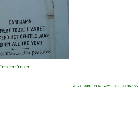
Carolien Coenen
320x213
480x319
640x425
800x531
896x595