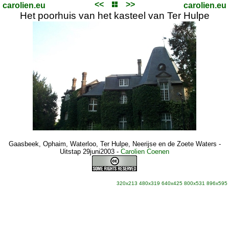
<<
>>
carolien.eu
carolien.eu
Het poorhuis van het kasteel van Ter Hulpe
Gaasbeek, Ophaim, Waterloo, Ter Hulpe, Neerijse en de Zoete Waters -
Uitstap 29juni2003
-
Carolien Coenen
320x213
480x319
640x425
800x531
896x595