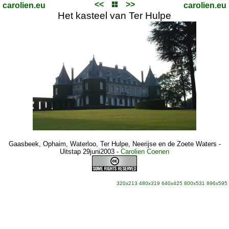
<<
>>
carolien.eu
carolien.eu
Het kasteel van Ter Hulpe
Gaasbeek, Ophaim, Waterloo, Ter Hulpe, Neerijse en de Zoete Waters -
Uitstap 29juni2003
-
Carolien Coenen
320x213
480x319
640x425
800x531
896x595