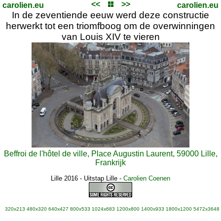
<<
>>
carolien.eu
carolien.eu
In de zeventiende eeuw werd deze constructie
herwerkt tot een triomfboog om de overwinningen
van Louis XIV te vieren
Beffroi de l'hôtel de ville, Place Augustin Laurent, 59000 Lille,
Frankrijk
Lille 2016 - Uitstap Lille
-
Carolien Coenen
320x213
480x320
640x427
800x533
1024x683
1200x800
1400x933
1800x1200
5472x3648