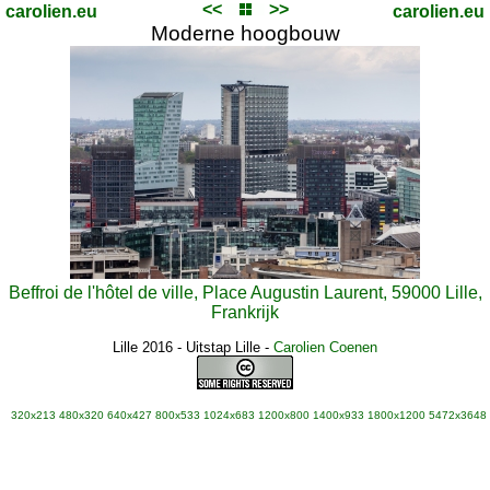
<<
>>
carolien.eu
carolien.eu
Moderne hoogbouw
Beffroi de l'hôtel de ville, Place Augustin Laurent, 59000 Lille,
Frankrijk
Lille 2016 - Uitstap Lille
-
Carolien Coenen
320x213
480x320
640x427
800x533
1024x683
1200x800
1400x933
1800x1200
5472x3648