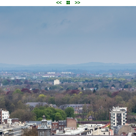
<<
>>