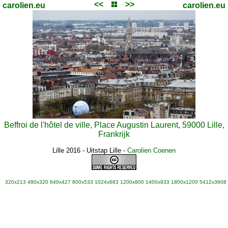
<<
>>
carolien.eu
carolien.eu
Beffroi de l'hôtel de ville, Place Augustin Laurent, 59000 Lille,
Frankrijk
Lille 2016 - Uitstap Lille
-
Carolien Coenen
320x213
480x320
640x427
800x533
1024x683
1200x800
1400x933
1800x1200
5412x3608