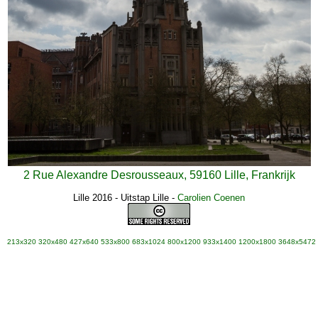
2 Rue Alexandre Desrousseaux, 59160 Lille, Frankrijk
Lille 2016 - Uitstap Lille
-
Carolien Coenen
213x320
320x480
427x640
533x800
683x1024
800x1200
933x1400
1200x1800
3648x5472