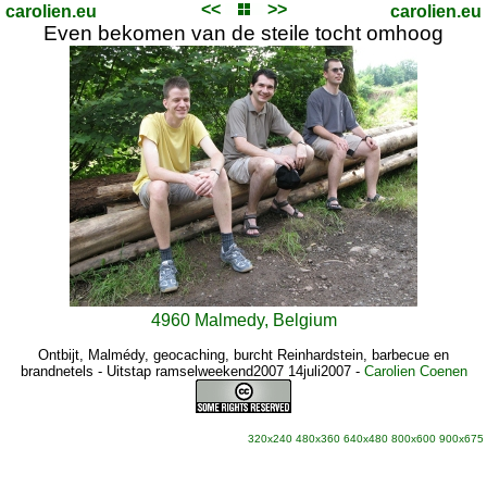
<<
>>
carolien.eu
carolien.eu
Even bekomen van de steile tocht omhoog
4960 Malmedy, Belgium
Ontbijt, Malmédy, geocaching, burcht Reinhardstein, barbecue en
brandnetels - Uitstap ramselweekend2007 14juli2007
-
Carolien Coenen
320x240
480x360
640x480
800x600
900x675