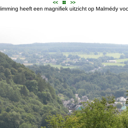
<<
>>
limming heeft een magnifiek uitzicht op Malmédy voo