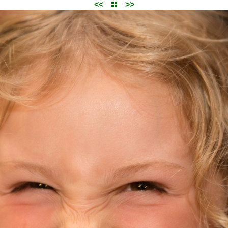
<<
>>