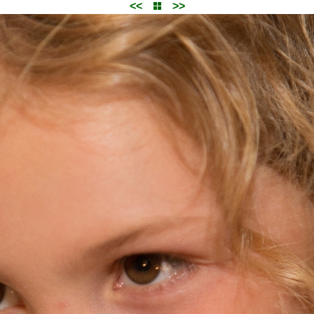
<<
>>