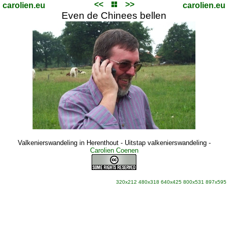
<<
>>
carolien.eu
carolien.eu
Even de Chinees bellen
Valkenierswandeling in Herenthout - Uitstap valkenierswandeling
-
Carolien Coenen
320x212
480x318
640x425
800x531
897x595