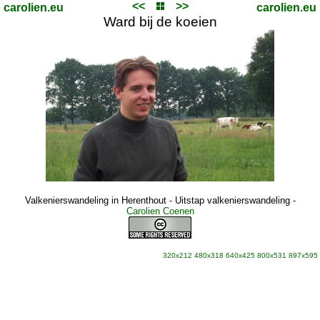
<<
>>
carolien.eu
carolien.eu
Ward bij de koeien
Valkenierswandeling in Herenthout - Uitstap valkenierswandeling
-
Carolien Coenen
320x212
480x318
640x425
800x531
897x595