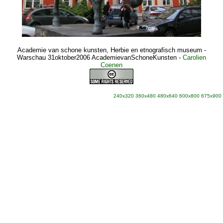
Academie van schone kunsten, Herbie en etnografisch museum -
Warschau 31oktober2006 AcademievanSchoneKunsten
-
Carolien
Coenen
240x320
360x480
480x640
600x800
675x900