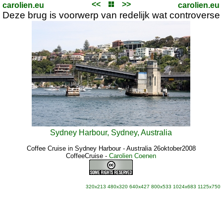
<<
>>
carolien.eu
carolien.eu
Deze brug is voorwerp van redelijk wat controverse
Sydney Harbour, Sydney, Australia
Coffee Cruise in Sydney Harbour - Australia 26oktober2008
CoffeeCruise
-
Carolien Coenen
320x213
480x320
640x427
800x533
1024x683
1125x750