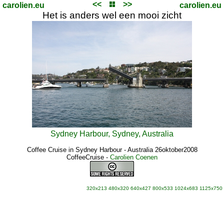
<<
>>
carolien.eu
carolien.eu
Het is anders wel een mooi zicht
Sydney Harbour, Sydney, Australia
Coffee Cruise in Sydney Harbour - Australia 26oktober2008
CoffeeCruise
-
Carolien Coenen
320x213
480x320
640x427
800x533
1024x683
1125x750