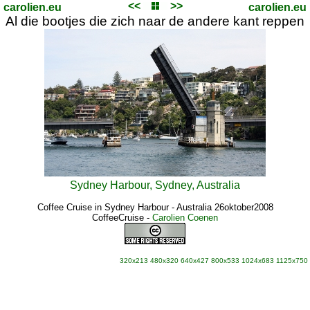
<<
>>
carolien.eu
carolien.eu
Al die bootjes die zich naar de andere kant reppen
Sydney Harbour, Sydney, Australia
Coffee Cruise in Sydney Harbour - Australia 26oktober2008
CoffeeCruise
-
Carolien Coenen
320x213
480x320
640x427
800x533
1024x683
1125x750