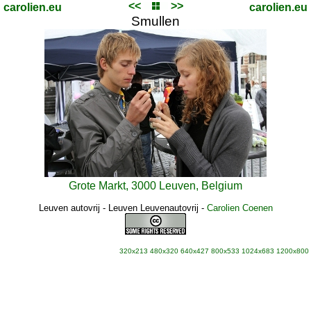
<<
>>
carolien.eu
carolien.eu
Smullen
Grote Markt, 3000 Leuven, Belgium
Leuven autovrij - Leuven Leuvenautovrij
-
Carolien Coenen
320x213
480x320
640x427
800x533
1024x683
1200x800