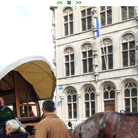
<<
>>