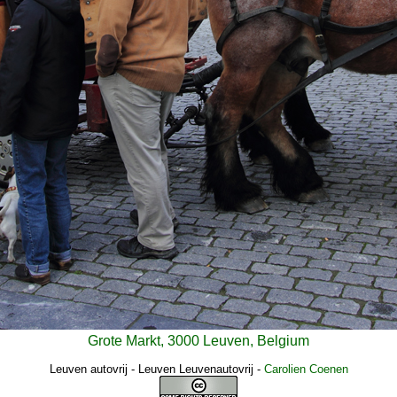
Grote Markt, 3000 Leuven, Belgium
Leuven autovrij - Leuven Leuvenautovrij
-
Carolien Coenen