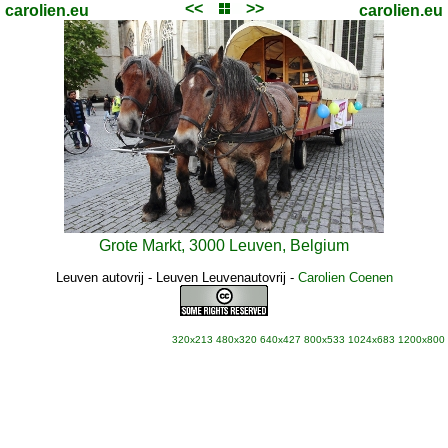
<<
>>
carolien.eu
carolien.eu
Grote Markt, 3000 Leuven, Belgium
Leuven autovrij - Leuven Leuvenautovrij
-
Carolien Coenen
320x213
480x320
640x427
800x533
1024x683
1200x800