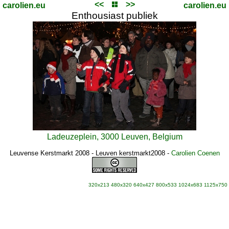
<<
>>
carolien.eu
carolien.eu
Enthousiast publiek
Ladeuzeplein, 3000 Leuven, Belgium
Leuvense Kerstmarkt 2008 - Leuven kerstmarkt2008
-
Carolien Coenen
320x213
480x320
640x427
800x533
1024x683
1125x750