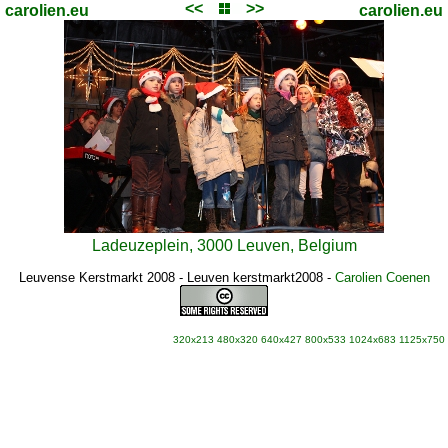
<<
>>
carolien.eu
carolien.eu
Ladeuzeplein, 3000 Leuven, Belgium
Leuvense Kerstmarkt 2008 - Leuven kerstmarkt2008
-
Carolien Coenen
320x213
480x320
640x427
800x533
1024x683
1125x750